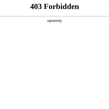
EN
Global
集团成熟的大尺寸薄膜量产实力，可为创新光伏产品、BIPV建筑光
地，完善行业生态布局。